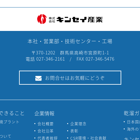
本社・営業部・技術センター・工場
〒370-1202 群馬県高崎市宮原町1-1
電話 027-346-2161 / FAX 027-346-5476
お問合せはお気軽にどうぞ
できること
乾溜ガ
企業情報
焼プラント
日本国
会社概要
企業理念
海外の
会社沿革
表彰
ついて
代表者挨拶
CSR環境・社会貢献
キンセ