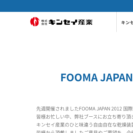
キン
乾溜
会社
日本
製品
ガス
社内
会社
代表
企業
表彰
CS
海外
FOOMA JA
先週開催されましたFOOMA JAPAN 2012
皆様お忙しい中、弊社ブースにお立ち寄り頂
キンセイ産業のひと味違う自由自在な乾燥装
皆様から頂戴しましたご意見やご要望を、今