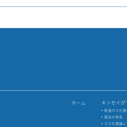
キンセイが
ホーム
乾溜ガス化燃
製品の特長
ガス化理論に