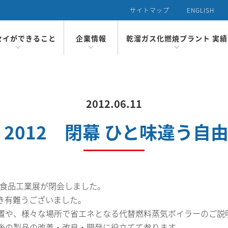
サイトマップ
ENGLISH
セイができること
企業情報
乾溜ガス化燃焼プラント 実績
ガス化燃焼プラント
概要
国内のプラント実績
の特長
化理論について
一貫体制
沿革
者挨拶
理念
R環境・社会貢献
のプラント実績
2012.06.11
PAN 2012 閉幕 ひと味違う
 国際食品工業展が閉会しました。
き有難うございました。
置や、様々な場所で省エネとなる代替燃料蒸気ボイラーのご説
後の製品の改善・改良・開発に役立てて参ります。