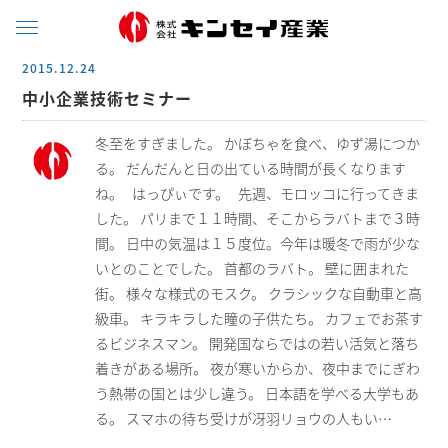
2015.12.24
中小企業技術セミナー
冬至をすぎました。 かぼちゃを食べ、ゆず湯につか
る。 だんだんと日の出ている時間が長くなります
ね。 はっぴぃです。 先週、モロッコに行ってきま
した。 パリまで１１時間、そこからラバトまで３時
間。 日中の気温は１５度位。今年は暖冬で雨が少な
いとのことでした。 首都のラバト。 壁に囲まれた
街。 様々な様式のモスク。 クラシックな自動車と高
級車。 キラキラした瞳の子供たち。 カフェでお茶す
るビジネスマン。 開発国ならではの若い活気と落ち
着きがある場所。 夜が寒いからか、夜中までにぎわ
う熱帯の国とは少し違う。 日本語を学べる大学もあ
る。 スマホの待ち受けが冴羽リョウの人もい…