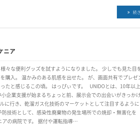
続
ケニア
、様々な便利グッズを試すようになりました。 少しでも見た目
を購入。 温かみのある肌感を出せた。 が、画面共有でプレゼ
たと感じるこの頃。 はっぴぃです。 UNIDOとは、10年以
中小企業支援が始まるちょっと前、展示会での出会いがきっか
ラジルに行き、乾溜ガス化技術のマーケットとして注目するように
予防技術として、感染性廃棄物の発生場所での焼却・無害化を
ケニアの病院です。 据付や運転指導…