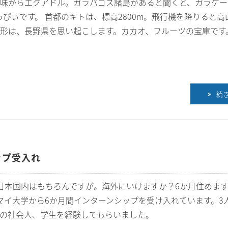
意味からエクアドル。ガラパゴス諸島があると聞くと、ガラケー
っぴぃです。 首都のキトは、標高2800m。飛行機を降りると高
形は、長野県を思い起こします。カカオ、フルーツの宝庫です
続
ップ受入れ
日本国内はもちろんですが。海外にいけますか？6か月住めま
ンマイ大学から6か月間インターンシップを受け入れています。3
本の社会人、学生を経験してもらいました。