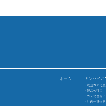
キンセイが
ホーム
乾溜ガス化燃
製品の特長
ガス化理論に
社内一貫体制