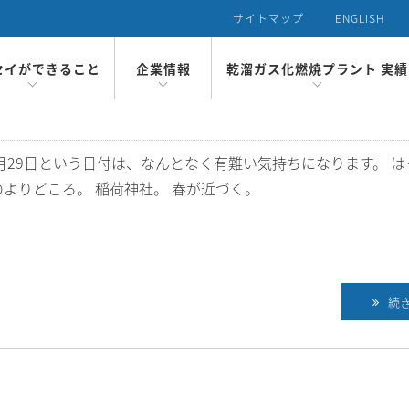
サイトマップ
ENGLISH
セイができること
企業情報
乾溜ガス化燃焼プラント 実績
ガス化燃焼プラント
概要
国内のプラント実績
の特長
化理論について
一貫体制
沿革
者挨拶
理念
R環境・社会貢献
のプラント実績
2月29日という日付は、なんとなく有難い気持ちになります。 は
のよりどころ。 稲荷神社。 春が近づく。
続