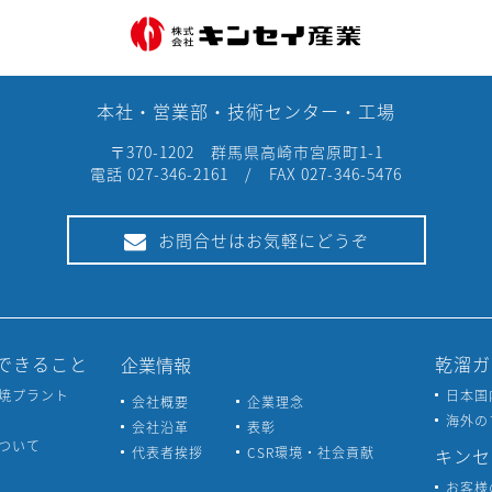
本社・営業部・技術センター・工場
〒370-1202 群馬県高崎市宮原町1-1
電話 027-346-2161 / FAX 027-346-5476
お問合せはお気軽にどうぞ
できること
乾溜ガ
企業情報
焼プラント
日本国
会社概要
企業理念
海外の
会社沿革
表彰
ついて
代表者挨拶
CSR環境・社会貢献
キンセ
お客様