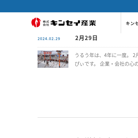
キン
2月29日
2024.02.29
乾溜
会社
日本
製品
ガス
社内
会社
代表
企業
表彰
CS
海外
うるう年は、4年に一度。 
ぴぃです。 企業・会社の心